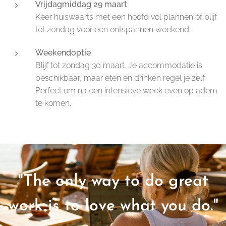
Vrijdagmiddag 29 maart
Keer huiswaarts met een hoofd vol plannen óf blijf
tot zondag voor een ontspannen weekend.
Weekendoptie
Blijf tot zondag 30 maart. Je accommodatie is
beschikbaar, maar eten en drinken regel je zelf.
Perfect om na een intensieve week even op adem
te komen.
"The only way to do great
work is to love what you do."