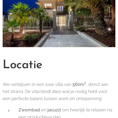
Locatie
We verblijven in een luxe villa van
560m²
, direct aan
het strand. De villa biedt alles wat je nodig hebt voor
een perfecte balans tussen werk en ontspanning:
Zwembad
en
jacuzzi
om heerlijk te relaxen na
een productieve dag.