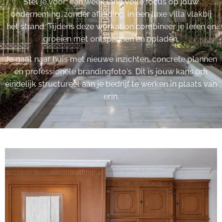
Stel je voor: een week lang volle focus op jouw
onderneming, zonder afleiding, in een luxe villa vlakbij
het strand. Tijdens deze workation combineer je leren en
groeien met ontspannen en opladen.
Je gaat naar huis met nieuwe inzichten, concrete plannen
én professionele brandingfoto's. Dit is jouw kans om
eindelijk structureel aan je bedrijf te werken in plaats van
erin.