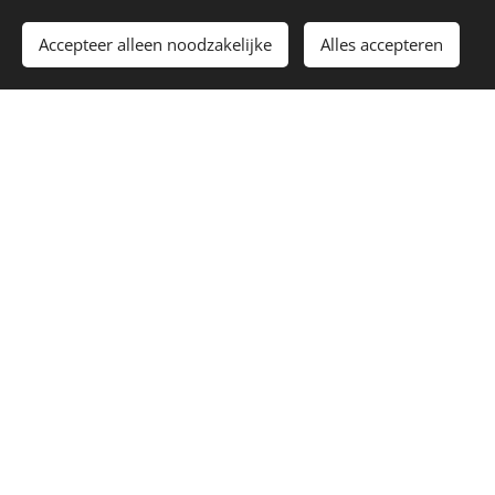
Accepteer alleen noodzakelijke
Alles accepteren
E-mailadres
Telefoonnummer
Hoe heb je de website gevonden?